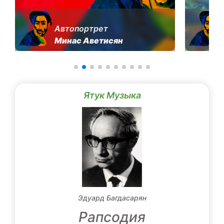
Автопортрет
Минас Аветисян
Ятук Музыка
Эдуард Багдасарян
Рапсодия