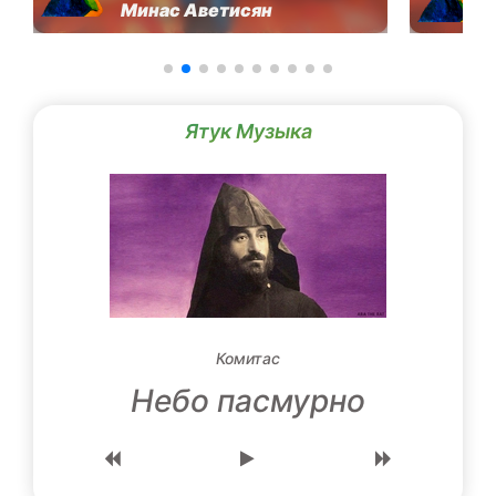
Минас Аветисян
Ятук Музыка
Комитас
Небо пасмурно