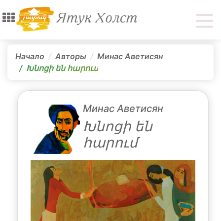
Начало
Авторы
Минас Аветисян
Խնոցի են հարում
Минас Аветисян
Խնոցի են
հարում