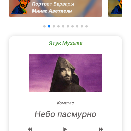
Портрет Варвары
Минас Аветисян
Ятук Музыка
Комитас
Небо пасмурно