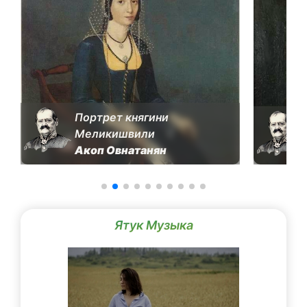
Портрет княгини
Меликишвили
Акоп Овнатанян
Ятук Музыка