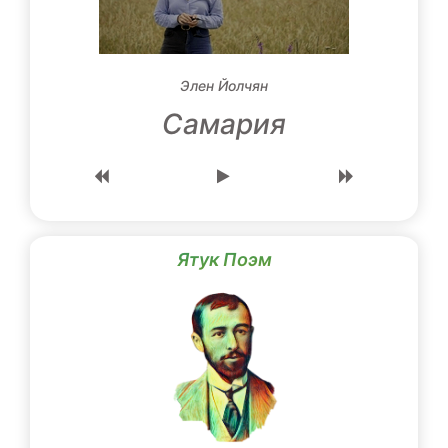
Элен Йолчян
Самария
Ятук Поэм