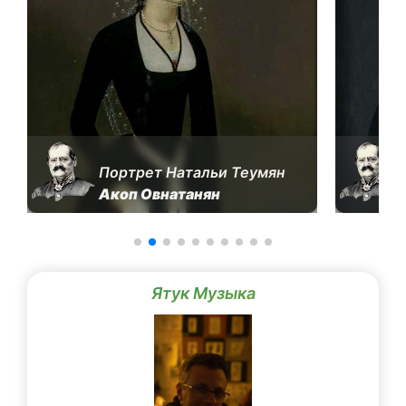
Портрет Натальи Теумян
Акоп Овнатанян
Ятук Музыка