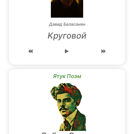
Давид Баласанян
Kруговой
Ятук Поэм