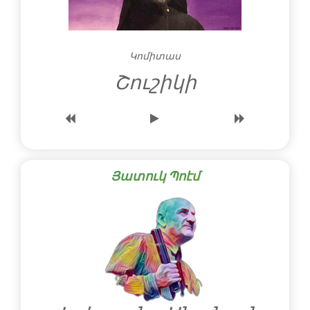
Կոմիտաս
Շուշիկի
Յատուկ Պոէմ