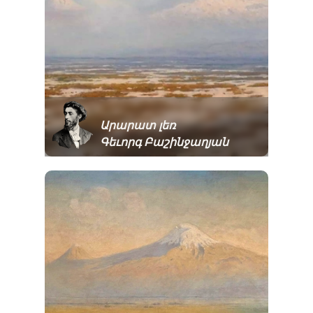
Արարատ լեռ
Գեւորգ Բաշինջաղյան