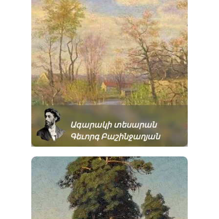
Ագարակի տեսարան
Գեւորգ Բաշինջաղյան