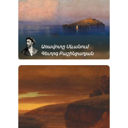
Առավոտը Սևանում
Գեւորգ Բաշինջաղյան