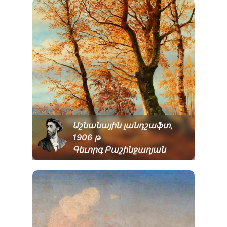
Աշնանային լանդշաֆտ,
1906 թ
Գեւորգ Բաշինջաղյան