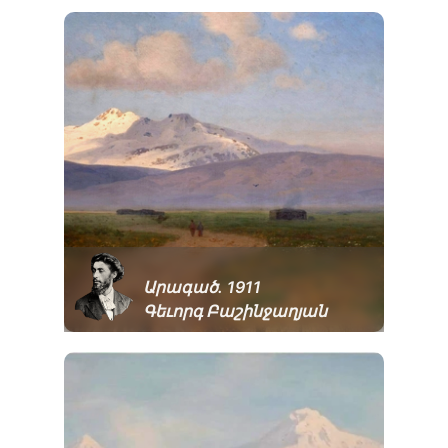
Արագած․ 1911
Գեւորգ Բաշինջաղյան