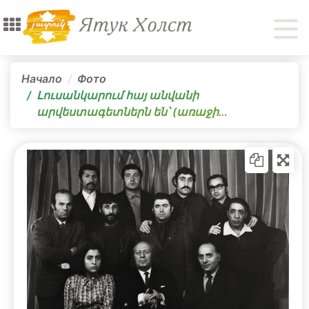
Начало
Фото
Լուսանկարում հայ անվանի
արվեստագետներն են՝ (առաջի…