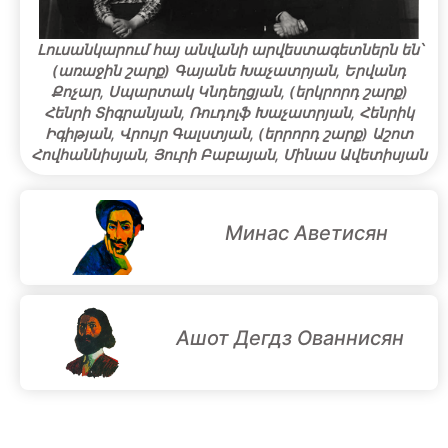
Լուսանկարում հայ անվանի արվեստագետներն են՝
(առաջին շարք) Գայանե Խաչատրյան, Երվանդ
Քոչար, Սպարտակ Կնդեղցյան, (երկրորդ շարք)
Հենրի Տիգրանյան, Ռուդոլֆ Խաչատրյան, Հենրիկ
Իգիթյան, Վրույր Գալստյան, (երրորդ շարք) Աշոտ
Հովհաննիսյան, Յուրի Բաբայան, Մինաս Ավետիսյան
Минас Аветисян
Ашот Дегдз Ованнисян