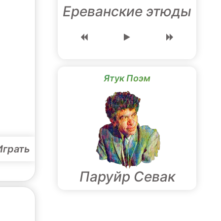
Ереванские этюды
Ятук Поэм
Играть
Паруйр Севак