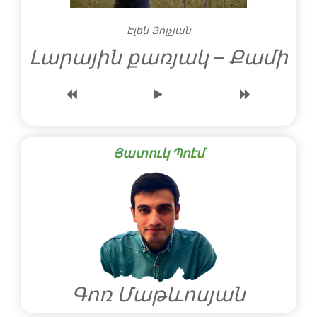
Էլեն Յոլչյան
Լարային քառյակ – Քամի
Յատուկ Պոէմ
Գոռ Մաթևոսյան