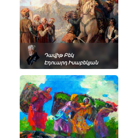
Դավիթ Բեկ
Էդուարդ Իսաբեկյան