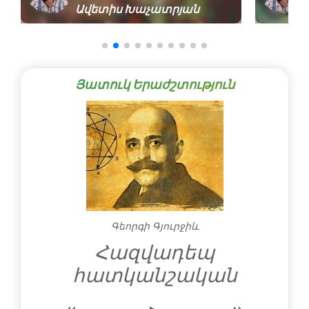
Ավետիս Խաչատրյան
Յատուկ Երաժշտություն
Գեորգի Գյուրջիև
Հազվադեպ
հատկանշական