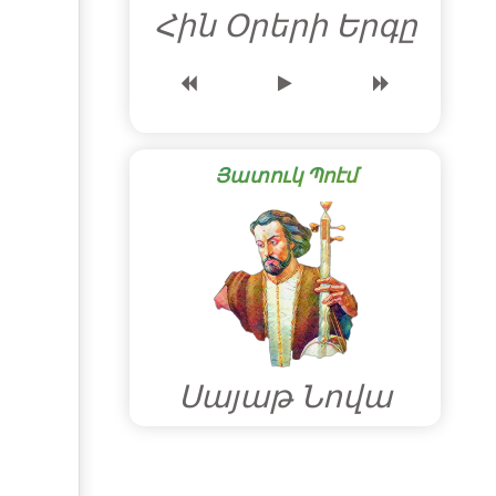
Հին Օրերի Երգը
Յատուկ Պոէմ
Սայաթ Նովա