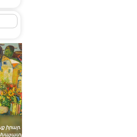
նք իրար․ 2021թ․
Խոհանոցի բույրը․ 20
 Խաչատրյան
Ավետիս Խաչատրյան