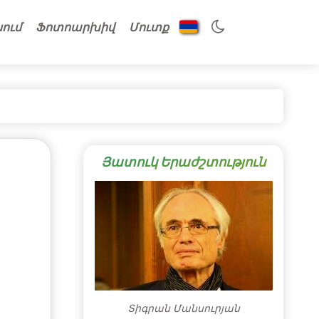
նում
Ֆոտոարխիվ
Մուտք
Յատուկ Երաժշտություն
Տիգրան Մանսուրյան