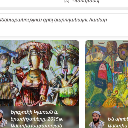
Պահպանել
եկնաբանություն գրել կարողանալու համար
Երգչուհի Կլառան և
երաժիշտները․ 2015թ․
Եկ սիրե
Ավետիս Խաչատրյան
Ավետիս