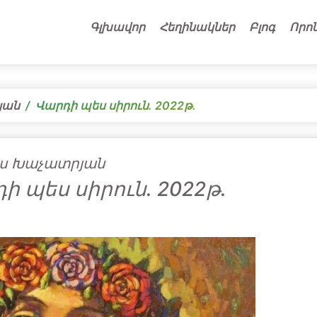
Գլխավոր
Հեղինակներ
Բլոգ
Որո
յան
Վարդի պես սիրուն․ 2022թ․
ս Խաչատրյան
ի պես սիրուն․ 2022թ․