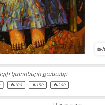
զլի կտորների քանակը
0
100
150
200