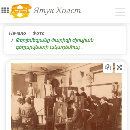
Начало
Фото
Թերլեմեզյանը Փարիզի Ժյուլիան
գեղարվեստի ակադեմիայ…