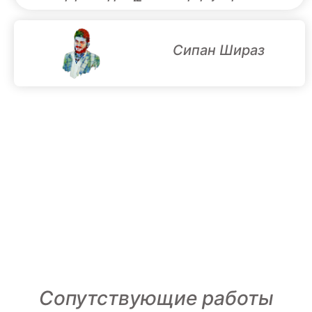
Сипан Шираз
Сопутствующие работы