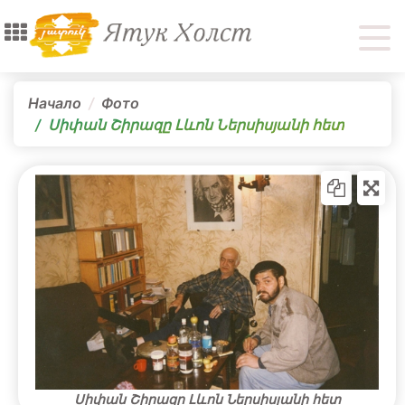
Начало
Фото
Սիփան Շիրազը Լևոն Ներսիսյանի հետ
Սիփան Շիրազը Լևոն Ներսիսյանի հետ