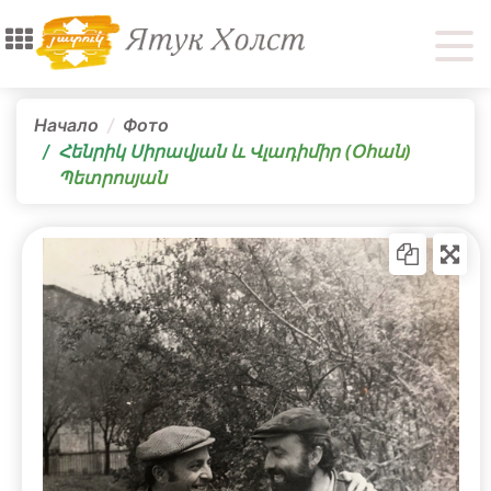
Начало
Фото
Հենրիկ Սիրավյան և Վլադիմիր (Օհան)
Պետրոսյան