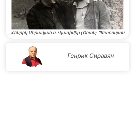
Հենրիկ Սիրավյան և Վլադիմիր (Օհան) Պետրոսյան
Генрик Сиравян