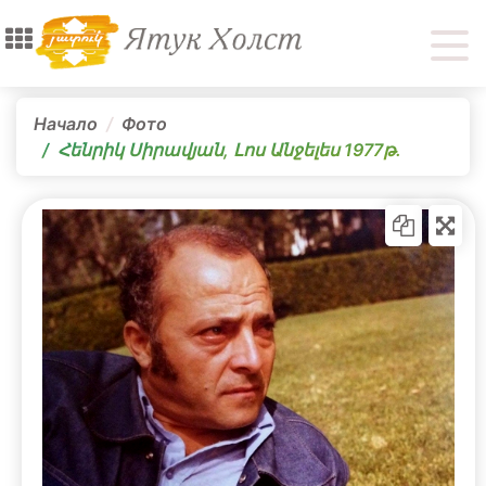
Начало
Фото
Հենրիկ Սիրավյան, Լոս Անջելես 1977թ.