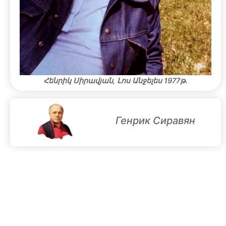
Հենրիկ Սիրավյան, Լոս Անջելես 1977թ.
Генрик Сиравян