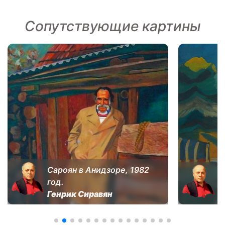
Сопутствующие картины
Сароян в Анидзоре, 1982
год.
Ц
Генрик Сиравян
Г