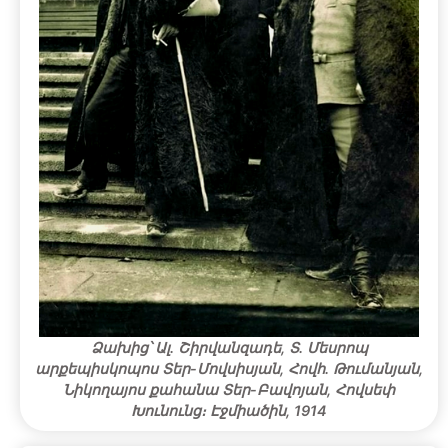
Ձախից՝ Ալ. Շիրվանզադե, Տ. Մեսրոպ
արքեպիսկոպոս Տեր-Մովսիսյան, Հովհ. Թումանյան,
Նիկողայոս քահանա Տեր-Բավոյան, Հովսեփ
Խունունց։ Էջմիածին, 1914