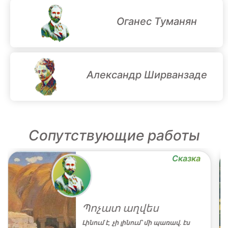
Оганес Туманян
Александр Ширванзаде
Сопутствующие работы
Сказка
Պոչատ աղվես
Լինում է, չի լինում՝ մի պառավ․ էս