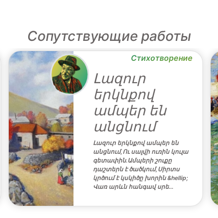
Сопутствующие работы
Стихотворение
Լազուր
երկնքով
ամպեր են
անցնում
Լազուր երկնքով ամպեր են
անցնում,Ու սալվի ուռին կուլա
գետափին.Ամպերի շուքը
դաշտերն է ծածկում,Սիրտս
կրծում է կսկիծը խորին &hellip;
Վառ արևն հանգավ սրե…