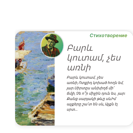
ие
Стихотворение
Բարև
կուտամ, չես
առնի
Բարև կուտամ, չես
առնի,Ոտքիդ կոխած հողն եմ,
յար.Սիրտըս անխիղճ մի՛
ճմլի,Չե ո՞ր միջին դուն ես, յար:
Քանց սարյակի թևը սևԻմ
աչքերը շա՛տ են սև,Աչքն էլ
սրտ…