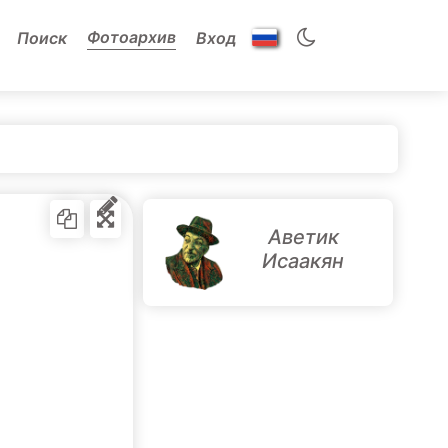
Фотоархив
Поиск
Вход
Аветик
Исаакян