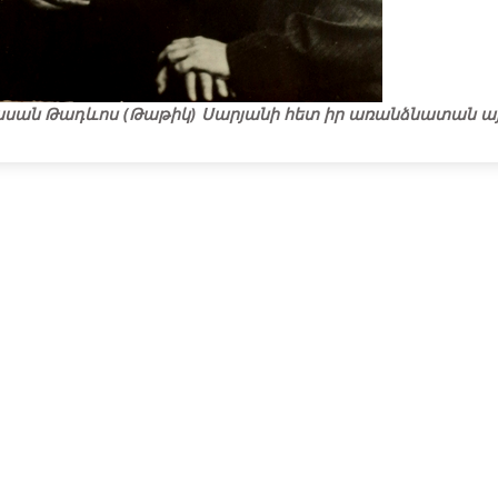
րասան Թադևոս (Թաթիկ) Սարյանի հետ իր առանձնատան այ