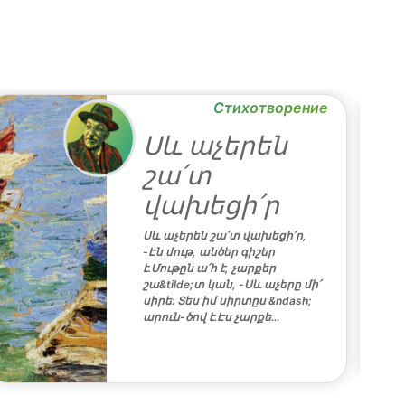
Стихотворение
Սև աչերեն
շա՛տ
վախեցի՛ր
Սև աչերեն շա՛տ վախեցի՛ր,
-Էն մութ, անծեր գիշեր
է.Մութըն ա՛հ է, չարքեր
շա&tilde;տ կան, -Սև աչերը մի՛
սիրե: Տես իմ սիրտըս &ndash;
արուն-ծով է.Էս չարքե…