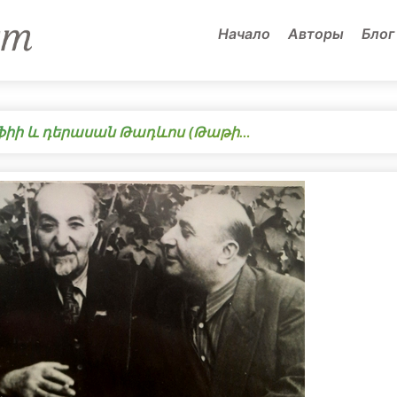
Начало
Авторы
Блог
ոֆիի և դերասան Թադևոս (Թաթի…