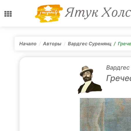
Начало
Авторы
Вардгес Суренянц
Грече
Вардгес
Грече