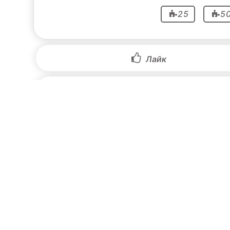
25
5
Лайк
Пожалуйста, войдите, чтоб
Будьте первым, кто оставит комментарий по