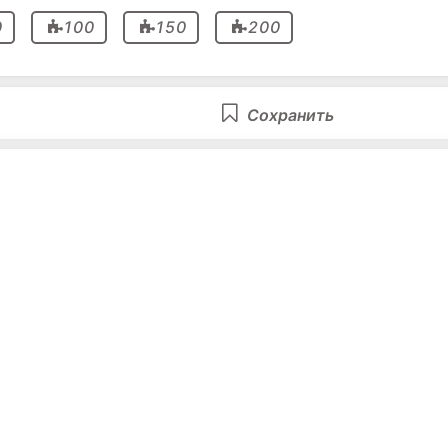
0
100
150
200
Сохранить
ы иметь возможность написать комментарий
 этому поводу