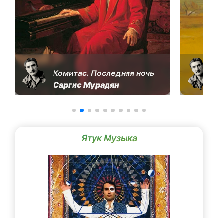
Комитас. Последняя ночь
Саргис Мурадян
Ятук Музыка