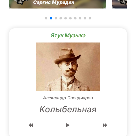
Саргис Мурадян
Ятук Музыка
Александр Спендиарян
Колыбельная