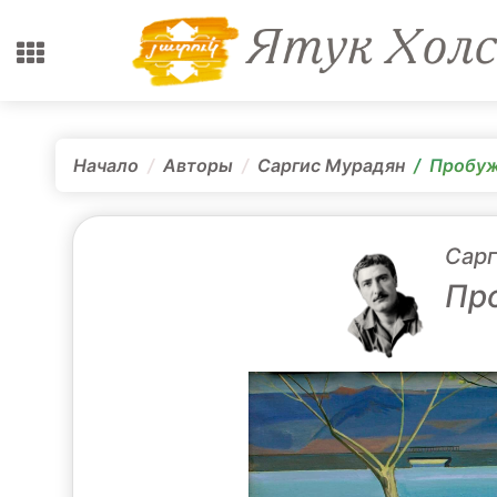
Начало
Авторы
Саргис Мурадян
Пробуж
Сарг
Про