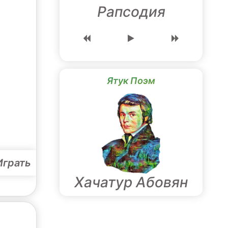
Рапсодия
Ятук Поэм
Играть
Хачатур Абовян