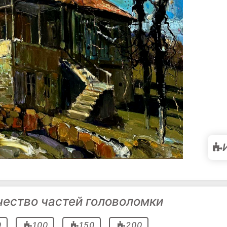
чество частей головоломки
0
100
150
200