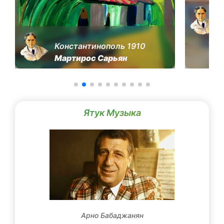
Константинополь 1910
Мартирос Сарьян
Ятук Музыка
Арно Бабаджанян