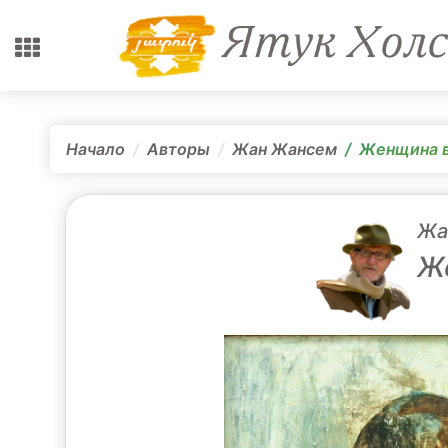
Начало
Авторы
Жан Жансем
Женщина в
Жа
Ж