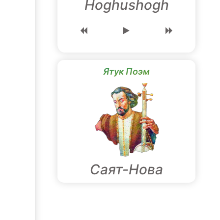
Hoghushogh
Ятук Поэм
Саят-Нова