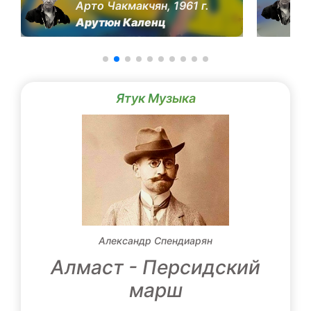
Арто Чакмакчян, 1961 г.
Арутюн Каленц
Ятук Музыка
Александр Спендиарян
Алмаст - Персидский
марш