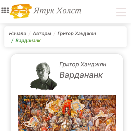
Начало
Авторы
Григор Ханджян
Вардананк
Григор Ханджян
Вардананк