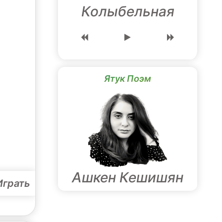
Колыбельная
Ятук Поэм
Ашкен Кешишян
Играть