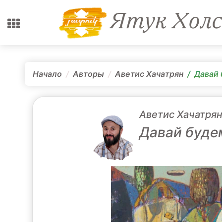
Начало
Авторы
Аветис Хачатрян
Давай 
Аветис Хачатря
Давай будем