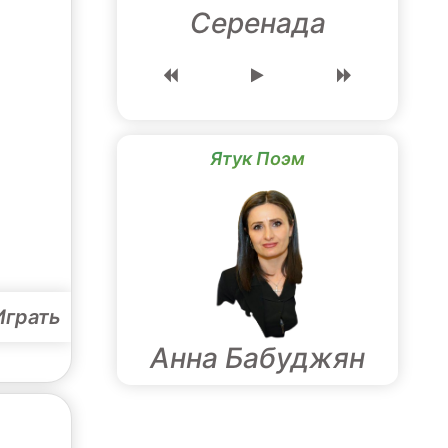
Серенада
Ятук Поэм
Играть
Анна Бабуджян