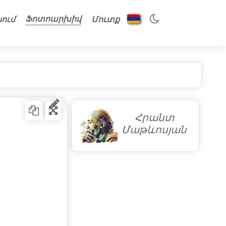
Ֆոտոարխիվ
նում
Մուտք
Հրանտ
Մաթևոսյան