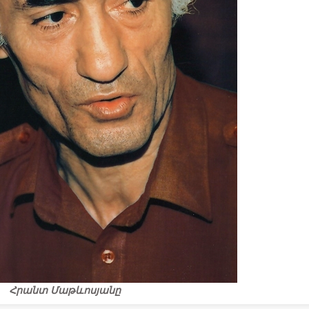
Հրանտ Մաթևոսյանը