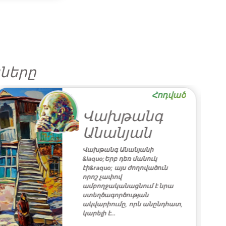
ները
Հոդված
Վախթանգ
Անանյան
Վախթանգ Անանյանի
&laquo;Երբ դեռ մանուկ
էի&raquo; այս ժողովածուն
որոշ չափով
ամբողջականացնում է նրա
ստեղծագործության
ակվարիումը, որն անընդհատ,
կարելի է…