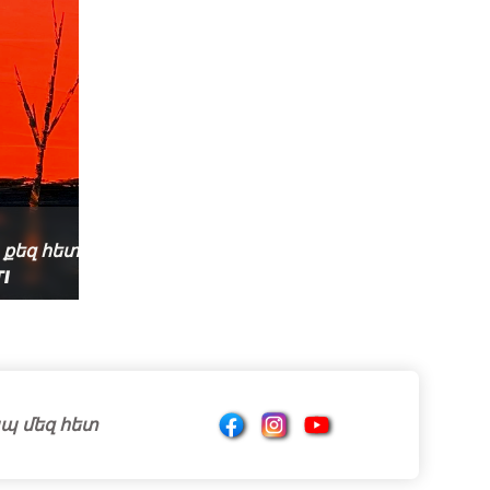
 քեզ հետ 2024թ․
Յ ՞ո երթաս 2023թ
I
VALBERTI
պ մեզ հետ