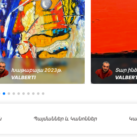
Խաթաբալա 2023թ․
Տար ինձ
VALBERTI
VALBERT
ն
Պայմաններ և Կանոններ
Կա