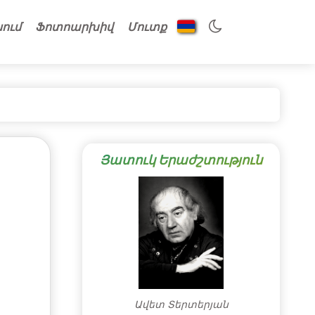
նում
Ֆոտոարխիվ
Մուտք
Յատուկ Երաժշտություն
Ավետ Տերտերյան