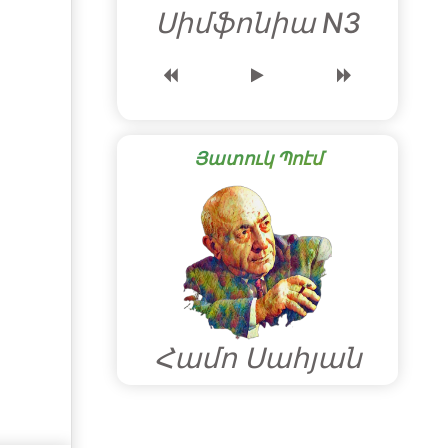
Սիմֆոնիա N3
Յատուկ Պոէմ
Համո Սահյան