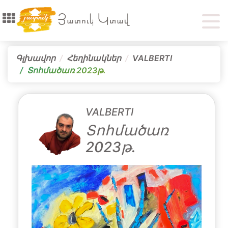
Գլխավոր
Հեղինակներ
VALBERTI
Տոհմածառ 2023թ․
VALBERTI
Տոհմածառ
2023թ․