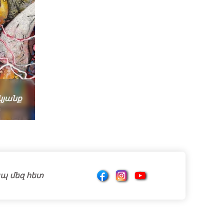
կյանք
Տաք ձմեռ
Սերխաչ
պ մեզ հետ