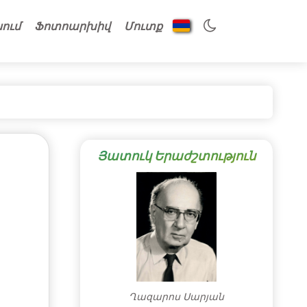
նում
Ֆոտոարխիվ
Մուտք
Յատուկ Երաժշտություն
Ղազարոս Սարյան