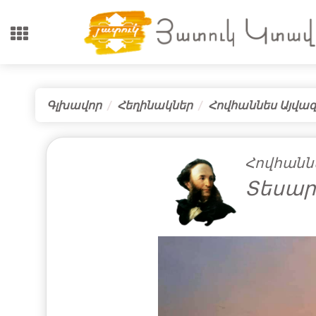
Գլխավոր
Հեղինակներ
Հովհաննես Այվազ
Հովհանն
Տեսար