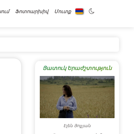
նում
Ֆոտոարխիվ
Մուտք
Յատուկ Երաժշտություն
Էլեն Յոլչյան