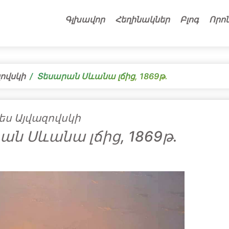
Գլխավոր
Հեղինակներ
Բլոգ
Որո
ովսկի
Տեսարան Սևանա լճից, 1869թ․
ես Այվազովսկի
ան Սևանա լճից, 1869թ․