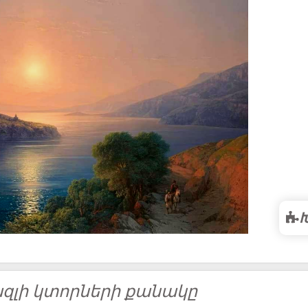
զլի կտորների քանակը