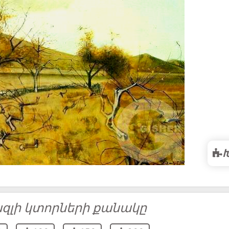
զլի կտորների քանակը