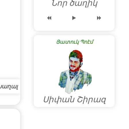
Նոր ծաղիկ
Յատուկ Պոէմ
Խաղալ
Սիփան Շիրազ