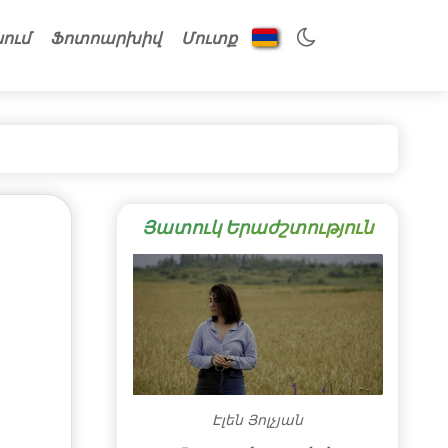
նում
Ֆոտոարխիվ
Մուտք
Յատուկ Երաժշտություն
Էլեն Յոլչյան