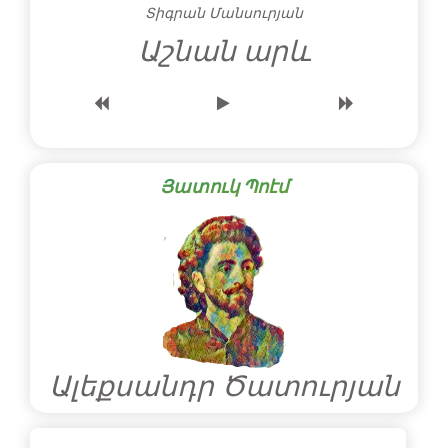
Տիգրան Մանսուրյան
Աշնան արև
Յատուկ Պոէմ
Ալեքսանդր Ծատուրյան