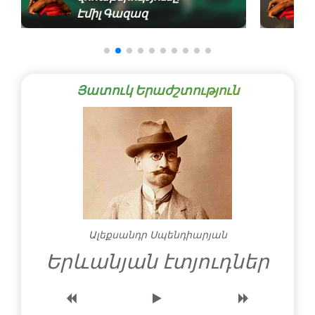
Էմիլ Գազազ
Յատուկ Երաժշտություն
Ալեքսանդր Սպենդիարյան
Երևանյան էտյուդներ