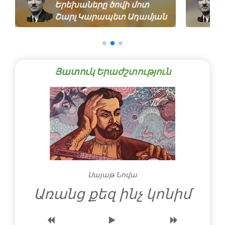
Երեխաները ծովի մոտ
Շարլ Կարապետ Ադամյան
Յատուկ Երաժշտություն
Սայաթ Նովա
Առանց քեզ ինչ կոնիմ