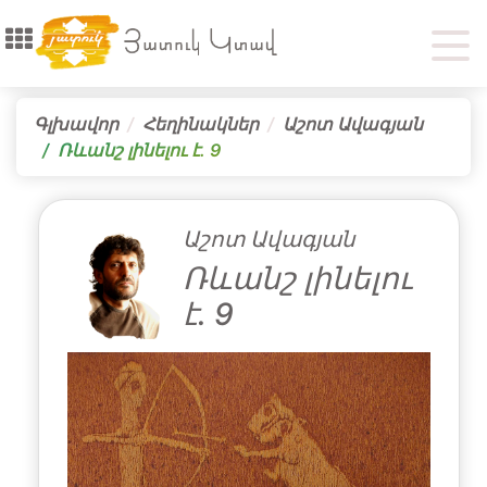
Գլխավոր
Հեղինակներ
Աշոտ Ավագյան
Ռևանշ լինելու է․ 9
Աշոտ Ավագյան
Ռևանշ լինելու
է․ 9