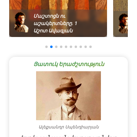
Մաշտոցն ու
աշակերտները․ 1
Աշոտ Ավագյան
Յատուկ Երաժշտություն
Ալեքսանդր Սպենդիարյան