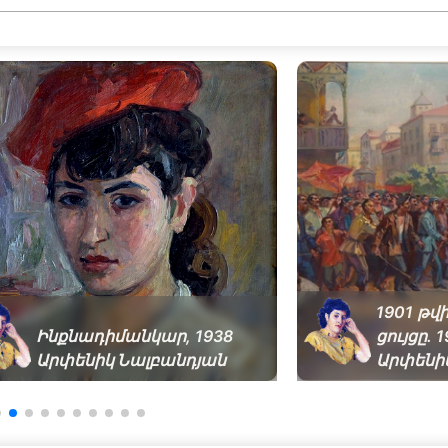
1901 թվ
Ինքնադիմանկար, 1938
ցույցը. 
Արփենիկ Նալբանդյան
Արփենի