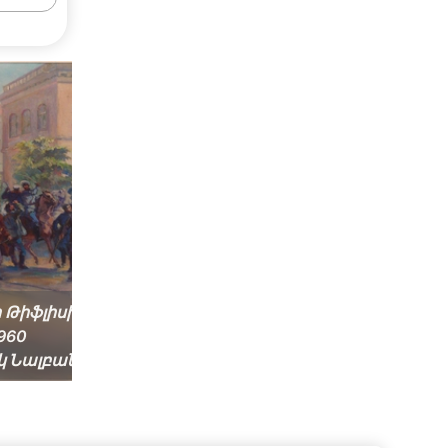
ի Թիֆլիսի մայիսյան
Անահիտ Բեջանյանի
1960
դիմանկարը
կ Նալբանդյան
Արփենիկ Նալբանդյա