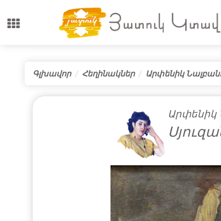
Գլխավոր
Հեղինակներ
Արփենիկ Նալբան
Արփենիկ 
Սյուզա