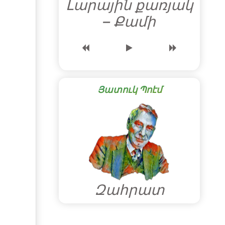
Լարային քառյակ
– Քամի
Յատուկ Պոէմ
Զահրատ