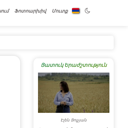
նում
Ֆոտոարխիվ
Մուտք
Յատուկ Երաժշտություն
Էլեն Յոլչյան