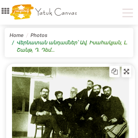
Home
Photos
Վերնատան անդամներ՝ Ավ. Իսահակյան, Լ.
Շանթ, Դ. Դեմ…