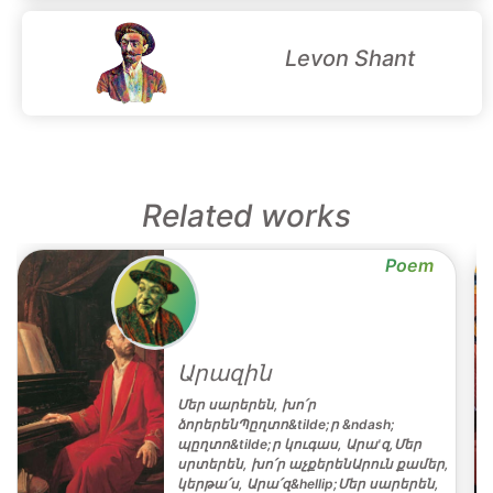
Levon Shant
Related works
Poem
Արազին
Մեր սարերեն, խո՛ր
ձորերենՊըղտո&tilde;ր &ndash;
պըղտո&tilde;ր կուգաս, Արա'զ,Մեր
սրտերեն, խո՛ր աչքերենԱրուն քամեր,
կերթա՛ս, Արա՛զ&hellip;Մեր սարերեն,