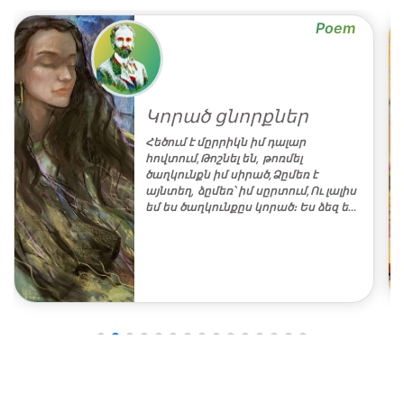
Poem
Կորած ցնորքներ
Հեծում է մըրրիկն իմ դալար
հովտում,Թոշնել են, թոռմել
ծաղկունքն իմ սիրած,Ձըմեռ է
այնտեղ, ձըմեռ՝ իմ սըրտում,Ու լալիս
եմ ես ծաղկունքըս կորած։ Ես ձեզ ե…